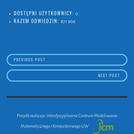
DOSTĘPNI UŻYTKOWNICY:
0
RAZEM ODWIEDZIN:
871 906
PREVIOUS POST
PROWADZONE POSTĘPOWANIA
NAWIGACJA
NEXT POST
SKUTE
WPISU
Projekt realizuje: Interdyscyplinarne Centrum Modelowania
Matematycznego i Komputerowego UW