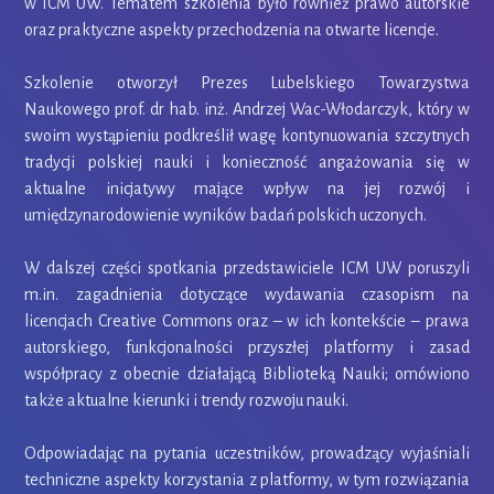
w ICM UW. Tematem szkolenia było również prawo autorskie
oraz praktyczne aspekty przechodzenia na otwarte licencje.
Szkolenie otworzył Prezes Lubelskiego Towarzystwa
Naukowego prof. dr hab. inż. Andrzej Wac-Włodarczyk, który w
swoim wystąpieniu podkreślił wagę kontynuowania szczytnych
tradycji polskiej nauki i konieczność angażowania się w
aktualne inicjatywy mające wpływ na jej rozwój i
umiędzynarodowienie wyników badań polskich uczonych.
W dalszej części spotkania przedstawiciele ICM UW poruszyli
m.in. zagadnienia dotyczące wydawania czasopism na
licencjach Creative Commons oraz – w ich kontekście – prawa
autorskiego, funkcjonalności przyszłej platformy i zasad
współpracy z obecnie działającą Biblioteką Nauki; omówiono
także aktualne kierunki i trendy rozwoju nauki.
Odpowiadając na pytania uczestników, prowadzący wyjaśniali
techniczne aspekty korzystania z platformy, w tym rozwiązania