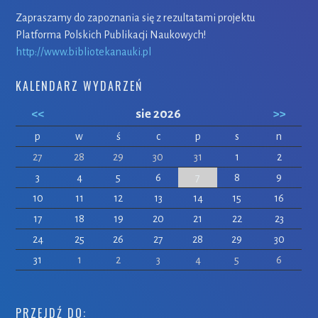
Zapraszamy do zapoznania się z rezultatami projektu
Platforma Polskich Publikacji Naukowych!
http://www.bibliotekanauki.pl
KALENDARZ WYDARZEŃ
<<
sie 2026
>>
p
w
ś
c
p
s
n
27
28
29
30
31
1
2
3
4
5
6
7
8
9
10
11
12
13
14
15
16
17
18
19
20
21
22
23
24
25
26
27
28
29
30
31
1
2
3
4
5
6
PRZEJDŹ DO: