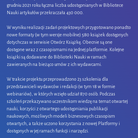
grudniu 2021 roku łączna liczba udostępnianych w Bibliotece
Nauki artykułów przekraczała 430 000.
W wyniku realizacji zadań projektowych przygotowano ponadto
nowe formaty (w tym wersje mobilne) 580 książek dostępnych
dotychczas w serwisie Otwórz Książkę. Obecnie są one
dostępne wraz z czasopismami na jednej platformie. Kolejne
książki są dodawane do Biblioteki Nauki w ramach
zawieranych na bieżąco umów z ich wydawcami.
W trakcie projektu przeprowadzono 23 szkolenia dla
przedstawicieli wydawców i redakcji (w tym 18 w formie
webinariów), w których wzięło udział 870 osób. Podczas
szkoleń przekazywano uczestnikom wiedzę na temat otwartej
nauki, korzyści z otwartego udostępniania publikacji
naukowych, możliwych modeli biznesowych czasopism
otwartych, a także uczono korzystania z nowej​ Platformy​ ​i​
dostępnych​ ​w jej ramach​ funkcji​ i narzędzi.