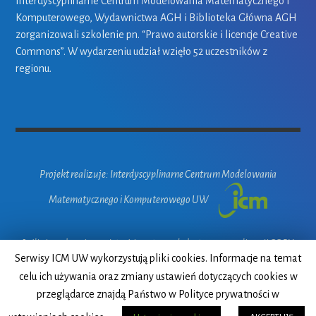
Interdyscyplinarne Centrum Modelowania Matematycznego i
Komputerowego, Wydawnictwa AGH i Biblioteka Główna AGH
zorganizowali szkolenie pn. “Prawo autorskie i licencje Creative
Commons”. W wydarzeniu udział wzięło 52 uczestników z
regionu.
Projekt realizuje: Interdyscyplinarne Centrum Modelowania
Matematycznego i Komputerowego UW
Jeśli nie podano inaczej, treści na stronach dostępne są na licencji CC BY
Serwisy ICM UW wykorzystują pliki cookies. Informacje na temat
4.0. Pewne prawa zastrzeżone dla ICM UW
celu ich używania oraz zmiany ustawień dotyczących cookies w
przeglądarce znajdą Państwo w Polityce prywatności w