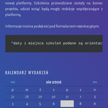
nowej platformy. Szkolenia przewidziane zostały na koniec
projektu, udział wziąć będą mogły redakcje współpracujące z
platformą.
Informacje można podejrzeć pod formularzem rejestracyjnym.
*daty i miejsca szkoleń podane są orientacyj
KALENDARZ WYDARZEŃ
<<
sie 2026
>>
p
w
ś
c
p
s
n
27
28
29
30
31
1
2
3
4
5
6
7
8
9