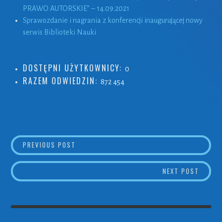
PRAWO AUTORSKIE” – 14.09.2021
Sprawozdanie i nagrania z konferencji inaugurującej nowy
serwis Biblioteki Nauki
DOSTĘPNI UŻYTKOWNICY:
0
RAZEM ODWIEDZIN:
872 454
PREVIOUS POST
NOWA PLATFORMA ZAPREZENTOWANA W KAL
NAWIGACJA
NEXT POST
SZKOL
WPISU